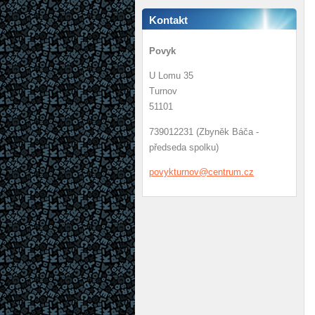
Kontakt
Povyk
U Lomu 35
Turnov
51101
739012231 (Zbyněk Báča -
předseda spolku)
povyktur
nov@cent
rum.cz