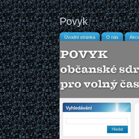
Povyk
Úvodní stránka
O nás
Akc
Vyhledávání