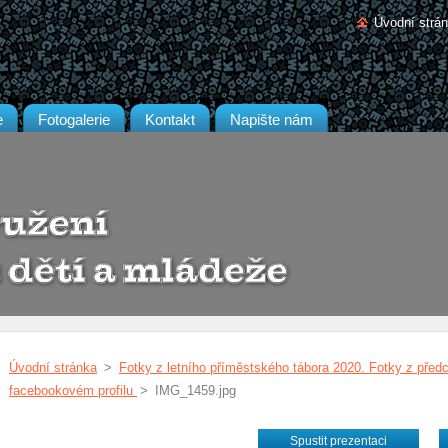
Úvodní strá
e
Fotogalerie
Kontakt
Napište nám
Úvodní stránka
>
Fotky z letního příměstského tábora 2020. Fotky z před
facebookovém profilu
>
IMG_1459.jpg
Spustit prezentaci